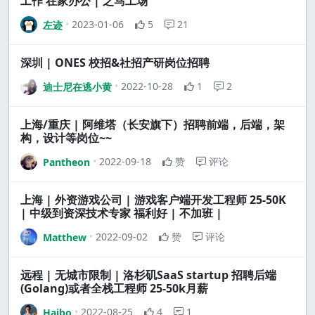
工作 在家办公 | 之马工场
2023-01-06
5
21
左迹
深圳 | ONES 校招&社招产研岗位招聘
2022-10-28
1
2
迪士尼在逃小黄
上海/重庆 | 阿维塔（长安旗下）招聘前端，后端，架
构，设计等岗位~~
2022-09-18
赞
评论
Pantheon
上海 | 外资游戏公司 | 游戏客户端开发工程师 25-50K
| 中级到资深技术专家 福利好 | 不加班 |
2022-09-02
赞
评论
Matthew
远程 | 无城市限制 | 洛杉矶SaaS startup 招聘后端
(Golang)或者全栈工程师 25-50k月薪
2022-08-25
4
1
Haibo