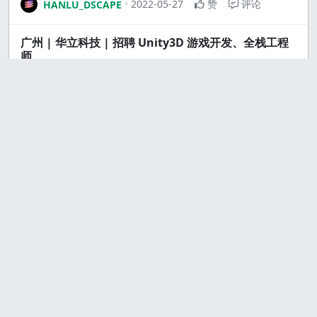
2022-05-27
赞
评论
HANLU_DSCAPE
广州 | 华立科技 | 招聘 Unity3D 游戏开发、全栈工程
师
2022-05-26
2
1
Douhaining_
远程工作｜初创企业｜兼职/实习｜400-700/天｜ 招聘
兼职/实习 Golang 服务端开发、前端开发
2022-05-10
7
12
刘瀚骋
远程｜兼职｜资深Nodejs/react全栈开发，必须会单
元测试
2022-04-30
4
2
tp
远程 | PPIO | 开源项目研发工程师 | 24k-40k
2022-04-24
赞
2
PPIO边缘云HR