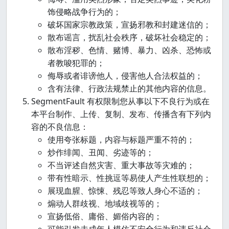
饰侵略战争行为的；
破坏国家宗教政策，宣扬邪教和封建迷信的；
散布谣言，扰乱社会秩序，破坏社会稳定的；
散布淫秽、色情、赌博、暴力、凶杀、恐怖或
者教唆犯罪的；
侮辱或者诽谤他人，侵害他人合法权益的；
含有法律、行政法规禁止的其他内容的信息。
SegmentFault 有权限制您从事以下不良行为或在
本平台制作、上传、复制、发布、传播含有下列内
容的不良信息：
使用夸张标题，内容与标题严重不符的；
炒作绯闻、丑闻、劣迹等的；
不当评述自然灾害、重大事故等灾难的；
带有性暗示、性挑逗等易使人产生性联想的；
展现血腥、惊悚、残忍等致人身心不适的；
煽动人群歧视、地域歧视等的；
宣扬低俗、庸俗、媚俗内容的；