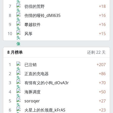
7
彷徨的荒野
+18
8
伤情的哑铃_dMl635
+16
9
攀越软件
+16
10
风筝
+15
8 月
榜单
还剩 22 天
1
已注销
+207
2
正直的充电器
+86
3
有情有义的小狗_dOvA3r
+70
4
海豚调度
+50
5
soroqer
+27
6
火星上的长颈鹿_kFrAS
+23