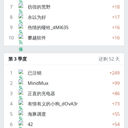
7
彷徨的荒野
+18
8
永以为好
+17
9
伤情的哑铃_dMl635
+16
10
攀越软件
+16
第 3 季度
还剩 52 天
1
已注销
+249
2
MindMux
+99
3
正直的充电器
+86
4
有情有义的小狗_dOvA3r
+73
5
海豚调度
+55
6
42
+54