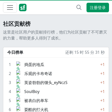
注册登录
社区贡献榜
这里是社区用户的贡献排行榜，他们为社区贡献了不可磨灭
的力量，帮助更多人得到了成长。
今日榜单
还剩 15 时 55 分 31 秒
1
捣蛋的地瓜
+1
2
乐观的卡布奇诺
+1
3
英姿勃勃的馒头_eyNczS
+1
4
SoulBoy
+1
5
被表白的单车
+1
6
耍酷的打火机
+1