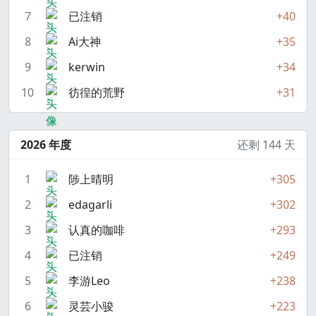
7
已注销
+40
8
Ai大神
+35
9
kerwin
+34
10
彷徨的荒野
+31
2026 年度
还剩 144 天
1
陟上晴明
+305
2
edagarli
+302
3
认真的咖啡
+293
4
已注销
+249
5
李游Leo
+238
6
灵芸小骏
+223