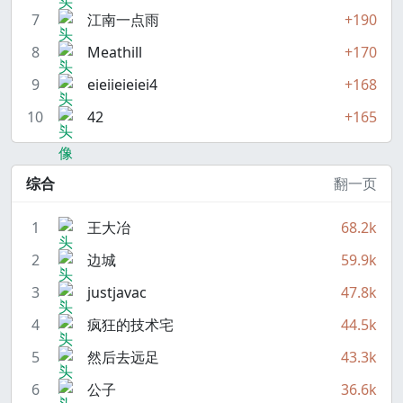
7
江南一点雨
+190
8
Meathill
+170
9
eieiieieiei4
+168
10
42
+165
综合
翻一页
1
王大冶
68.2k
2
边城
59.9k
3
justjavac
47.8k
4
疯狂的技术宅
44.5k
5
然后去远足
43.3k
6
公子
36.6k