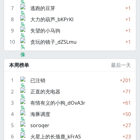
7
逃跑的豆芽
+1
8
大力的葫芦_bKPrKl
+1
9
失望的小马驹
+1
10
贪玩的镜子_dZSLmu
+1
本周榜单
最后一天
1
已注销
+201
2
正直的充电器
+71
3
有情有义的小狗_dOvA3r
+61
4
海豚调度
+50
5
soroqer
+27
6
火星上的长颈鹿_kFrAS
+23