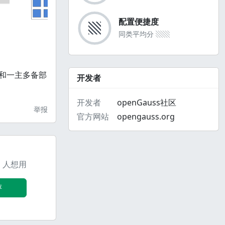
配置便捷度
▧
同类平均分
▧▧
机和一主多备部
开发者
开发者
openGauss社区
举报
官方网站
opengauss.org
1
人想用
评