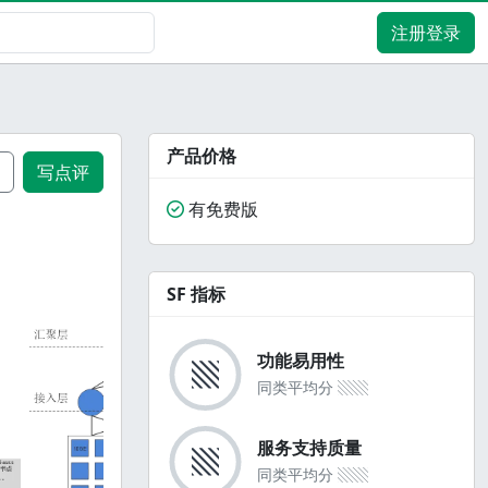
注册登录
产品价格
写点评
有免费版
SF 指标
功能易用性
▧
同类平均分
▧▧
服务支持质量
▧
同类平均分
▧▧