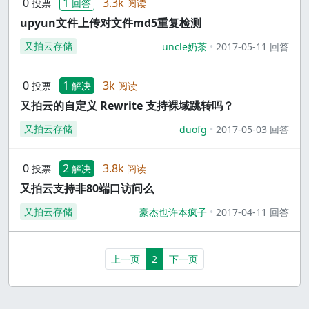
0
1
3.3k
投票
回答
阅读
upyun文件上传对文件md5重复检测
又拍云存储
uncle奶茶
2017-05-11 回答
0
1
3k
投票
解决
阅读
又拍云的自定义 Rewrite 支持裸域跳转吗？
又拍云存储
duofg
2017-05-03 回答
0
2
3.8k
投票
解决
阅读
又拍云支持非80端口访问么
又拍云存储
豪杰也许本疯子
2017-04-11 回答
(current)
上一页
2
下一页