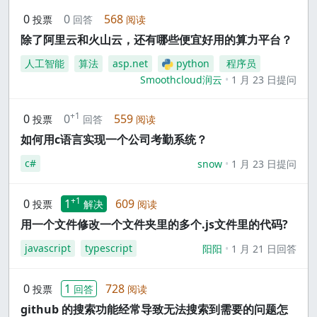
0
0
568
投票
回答
阅读
除了阿里云和火山云，还有哪些便宜好用的算力平台？
人工智能
算法
asp.net
python
程序员
Smoothcloud润云
1 月 23 日提问
+1
0
0
559
投票
回答
阅读
如何用c语言实现一个公司考勤系统？
c#
snow
1 月 23 日提问
+1
0
1
609
投票
解决
阅读
用一个文件修改一个文件夹里的多个.js文件里的代码?
javascript
typescript
阳阳
1 月 21 日回答
0
1
728
投票
回答
阅读
github 的搜索功能经常导致无法搜索到需要的问题怎