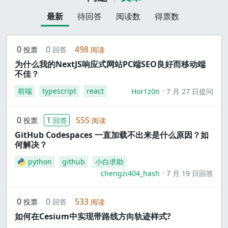
最新
待回答
阅读数
得票数
0
0
498
投票
回答
阅读
为什么我的NextJS响应式网站PC端SEO良好而移动端
不佳？
前端
typescript
react
Hor1z0n
7 月 27 日提问
0
1
555
投票
回答
阅读
GitHub Codespaces 一直加载不出来是什么原因？如
何解决？
python
github
小白求助
chengzi404_hash
7 月 19 日回答
0
0
533
投票
回答
阅读
如何在Cesium中实现带路线方向轨迹样式?