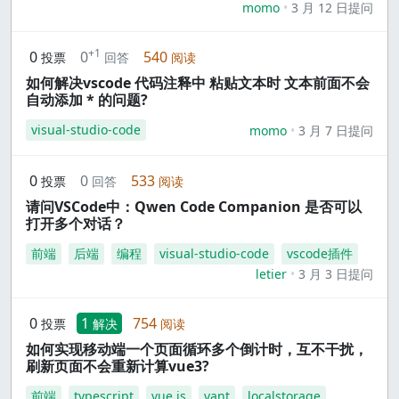
momo
3 月 12 日提问
+1
0
0
540
投票
回答
阅读
如何解决vscode 代码注释中 粘贴文本时 文本前面不会
自动添加 * 的问题?
visual-studio-code
momo
3 月 7 日提问
0
0
533
投票
回答
阅读
请问VSCode中：Qwen Code Companion 是否可以
打开多个对话？
前端
后端
编程
visual-studio-code
vscode插件
letier
3 月 3 日提问
0
1
754
投票
解决
阅读
如何实现移动端一个页面循环多个倒计时，互不干扰，
刷新页面不会重新计算vue3?
前端
typescript
vue.js
vant
localstorage