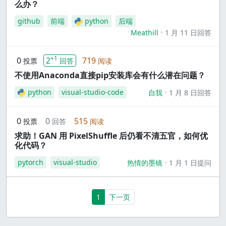
么办？
github
前端
python
后端
Meathill
1 月 11 日回答
+1
0
2
719
投票
回答
阅读
不使用Anaconda直接pip安装库会有什么潜在问题？
python
visual-studio-code
自我
1 月 8 日回答
0
0
515
投票
回答
阅读
求助！GAN 用 PixelShuffle 后仍看不清五官，如何优
化代码？
pytorch
visual-studio
热情的墨镜
1 月 1 日提问
(current)
1
下一页