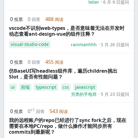
letier
6 月 9 日提问
0
0
488
投票
回答
阅读
vscode不识别web-types，是否意味着无法在开发时
动态查看ant-design-vue的组件注释？
visual-studio-code
rainmanhhh
5 月 26 日提问
0
0
455
投票
回答
阅读
仿BaseUI写headless组件库，遍历children挑出
Slot，是否有性能问题？
ui
前端
typescript
css
javascript
另类的手电筒
5 月 23 日提问
+1
0
0
543
投票
回答
阅读
我的远程账户的repo已经进行了sync fork之后，现在
需要在本地PC/repo，做什么操作才能同步所有
commits到最新呢？