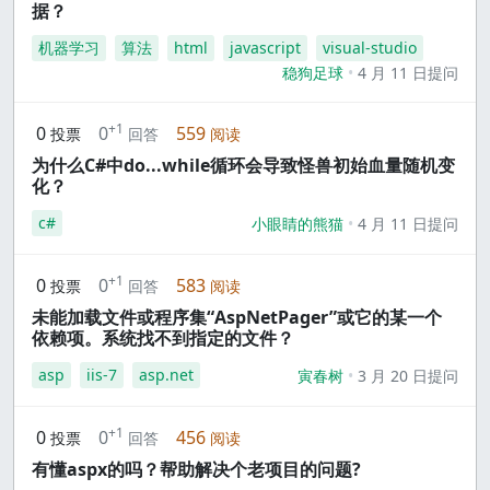
据？
机器学习
算法
html
javascript
visual-studio
稳狗足球
4 月 11 日提问
+1
0
0
559
投票
回答
阅读
为什么C#中do...while循环会导致怪兽初始血量随机变
化？
c#
小眼睛的熊猫
4 月 11 日提问
+1
0
0
583
投票
回答
阅读
未能加载文件或程序集“AspNetPager”或它的某一个
依赖项。系统找不到指定的文件？
asp
iis-7
asp.net
寅春树
3 月 20 日提问
+1
0
0
456
投票
回答
阅读
有懂aspx的吗？帮助解决个老项目的问题?