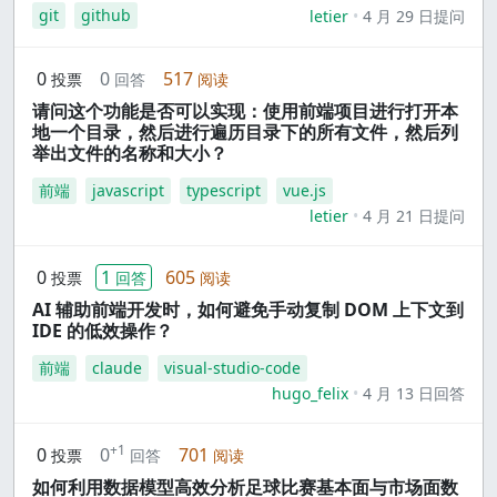
git
github
letier
4 月 29 日提问
0
0
517
投票
回答
阅读
请问这个功能是否可以实现：使用前端项目进行打开本
地一个目录，然后进行遍历目录下的所有文件，然后列
举出文件的名称和大小？
前端
javascript
typescript
vue.js
letier
4 月 21 日提问
0
1
605
投票
回答
阅读
AI 辅助前端开发时，如何避免手动复制 DOM 上下文到
IDE 的低效操作？
前端
claude
visual-studio-code
hugo_felix
4 月 13 日回答
+1
0
0
701
投票
回答
阅读
如何利用数据模型高效分析足球比赛基本面与市场面数